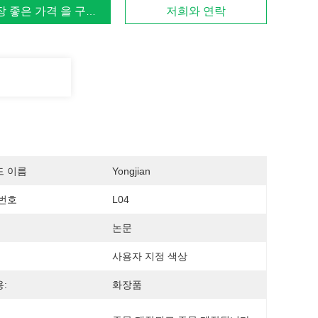
장 좋은 가격 을 구하라
저희와 연락
드 이름
Yongjian
번호
L04
논문
사용자 지정 색상
:
화장품