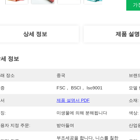
가
상세 정보
제품 설명
세 정보
래 장소
중국
브랜
인증
FSC， BSCI， Iso9001
모델 
문서
제품 설명서 PDF
소재:
징:
미생물에 의해 분해됩니다
색상:
용자 지정 주문:
받아들여
산업용
부조세공을 합니다, 니스를 칠한 