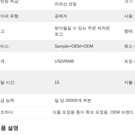
린팅 취급:
크기:
자외선 코팅
이퍼 유형:
공예지
사용:
받아들일 수 있는 주문 제작된 
고:
형태:
로고
비스:
Sample+OEM+ODM
최소 
격:
USD/RMB
포장 
달 시간:
15
지불 
급 능력:
일 당 30000개 부분
조하다:
식품 포장용 종이 튜브 포장용
, 
OEM 브랜드
품 설명