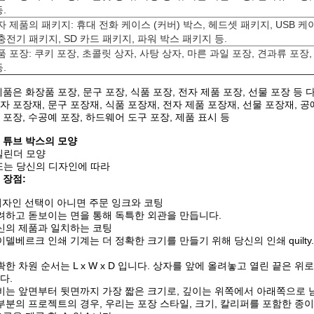
.
자 제품의 패키지: 휴대 전화 케이스 (커버) 박스, 헤드셋 패키지, USB 케
 충전기 패키지, SD 카드 패키지, 파워 박스 패키지 등.
품 포장: 쿠키 포장, 초콜릿 상자, 사탕 상자, 마른 과일 포장, 견과류 포장,
.
제품은 화장품 포장, 문구 포장, 식품 포장, 전자 제품 포장, 선물 포장 등
자 포장재, 문구 포장재, 식품 포장재, 전자 제품 포장재, 선물 포장재, 공
 포장, 수공예 포장, 하드웨어 도구 포장, 제품 표시 등
 튜브 박스의 모양
실린더 모양
또는 당신의 디자인에 따라
 장점:
 디자인 선택이 아니면 주문 잉크와 코팅
려하고 돋보이는 면을 통해 독특한 외관을 만듭니다.
신의 제품과 일치하는 코팅
이델베르크 인쇄 기계는 더 정확한 크기를 만들기 위해 당신의 인쇄 quilty.c
확한 차원 순서는 L x W x D 입니다. 상자를 앞에 올려놓고 열린 끝은
다.
비는 앞면부터 뒷면까지 가장 짧은 크기로, 깊이는 위쪽에서 아래쪽으로 
부분의 프로젝트의 경우, 우리는 포장 스타일, 크기, 칼리퍼를 포함한 종이판