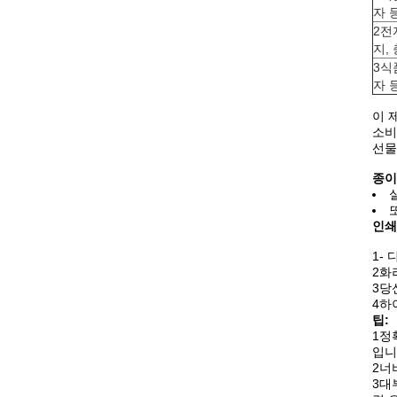
자 등
2전
지,
3식
자 등
이 
소비
선물
종이
인쇄
1-
2화
3당
4하
팁:
1정
입니
2너
3대