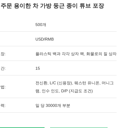
 주문 용이한 차 가방 둥근 종이 튜브 포장
500개
USD/RMB
장:
플라스틱 백과 각각 상자 팩, 화물로의 질 상자
간:
15
전신환, L/C (신용장), 웨스턴 유니온, 머니그
법:
램, 인수 인도, D/P (지급도 조건)
력:
일 당 30000개 부분