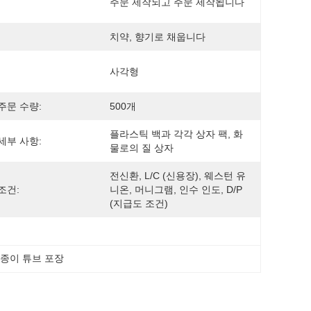
주문 제작되고 주문 제작됩니다
치약, 향기로 채웁니다
사각형
주문 수량:
500개
플라스틱 백과 각각 상자 팩, 화
세부 사항:
물로의 질 상자
전신환, L/C (신용장), 웨스턴 유
조건:
니온, 머니그램, 인수 인도, D/P 
(지급도 조건)
 종이 튜브 포장