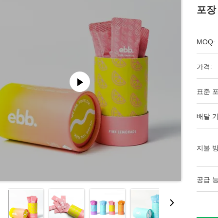
포장
MOQ:
가격:
표준 포
배달 기
지불 방
공급 능