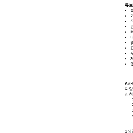
튜브
A
사
다양
신청
1식