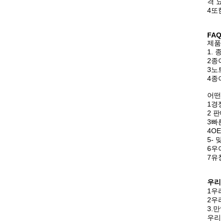
격 
4또
FA
제품
1.
2종
3노
4종
어떤
1경
2 
3빠
4O
5-
6우
7유
우리
1우
2우
3.
우리