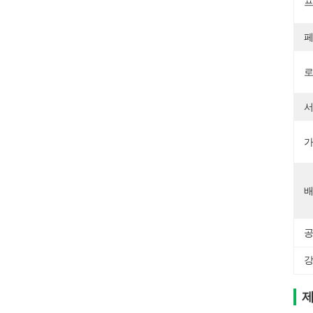
프
페
로
서
가
배
공
강
제