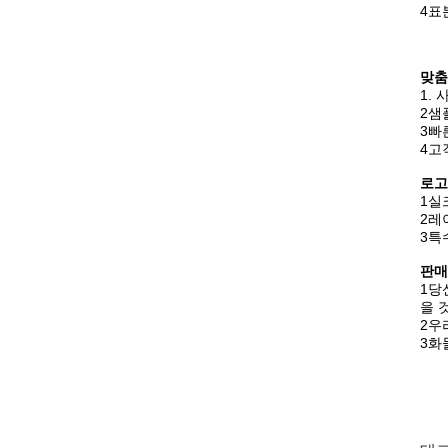
4표
맞춤
1.
2샘
3빠
4고
로고
1실
2레이
3특
판매
1당
을 
2우
3화