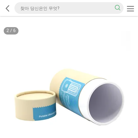
2
/
6