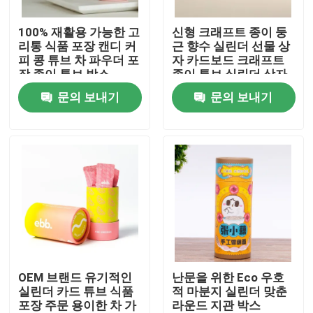
100% 재활용 가능한 고
신형 크래프트 종이 둥
우리에 대하여
리통 식품 포장 캔디 커
근 향수 실린더 선물 상
피 콩 튜브 차 파우더 포
자 카드보드 크래프트
장 종이 튜브 박스
종이 튜브 실린더 상자
공장 여행
포장 의류 속옷
문의 보내기
문의 보내기
품질 관리
연락주세요
인용문을 요구하세요
골판지 종이 선물 상자
OEM 브랜드 유기적인
난문을 위한 Eco 우호
실린더 카드 튜브 식품
적 마분지 실린더 맞춘
포장 주문 용이한 차 가
라운드 지관 박스
판지 튜브 선물 상자