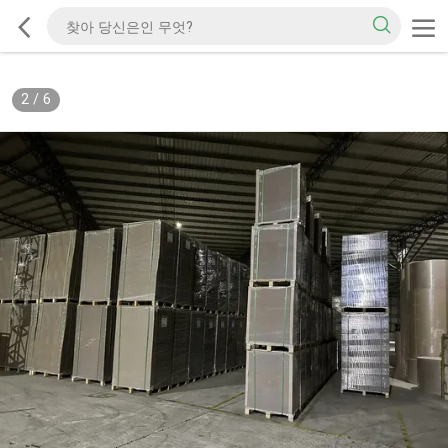
2
/
6