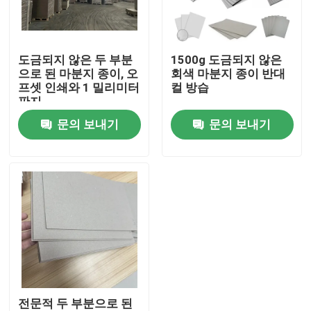
우리에 대하여
도금되지 않은 두 부분
1500g 도금되지 않은
으로 된 마분지 종이, 오
회색 마분지 종이 반대
공장 여행
프셋 인쇄와 1 밀리미터
컬 방습
판지
문의 보내기
문의 보내기
품질 관리
연락주세요
인용문을 요구하세요
골판지 종이 선물 상자
전문적 두 부분으로 된
판지 튜브 선물 상자