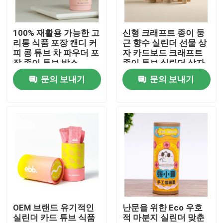
우리에 대하여
100% 재활용 가능한 고
신형 크래프트 종이 둥
리통 식품 포장 캔디 커
근 향수 실린더 선물 상
피 콩 튜브 차 파우더 포
자 카드보드 크래프트
공장 여행
장 종이 튜브 박스
종이 튜브 실린더 상자
포장 의류 속옷
문의 보내기
문의 보내기
품질 관리
연락주세요
인용문을 요구하세요
골판지 종이 선물 상자
OEM 브랜드 유기적인
난문을 위한 Eco 우호
실린더 카드 튜브 식품
적 마분지 실린더 맞춘
판지 튜브 선물 상자