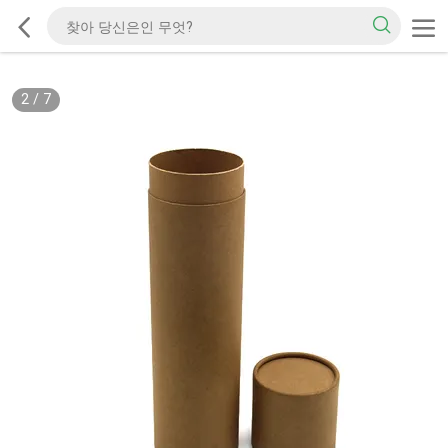
2
/
7